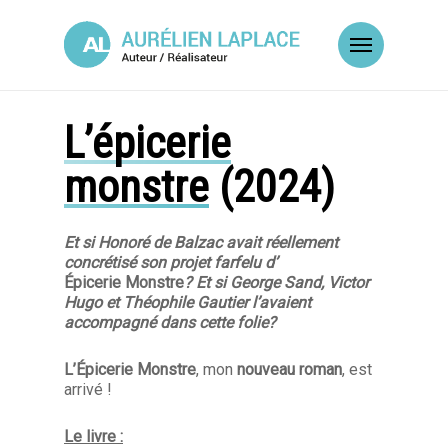
Skip
to
Menu
main
content
L’épicerie
monstre
(2024)
Et si Honoré de Balzac avait réellement
concrétisé son projet farfelu d’
Épicerie Monstre
? Et si George Sand, Victor
Hugo et Théophile Gautier l’avaient
accompagné dans cette folie?
L’Épicerie Monstre
, mon
nouveau roman
, est
arrivé !
Le livre :