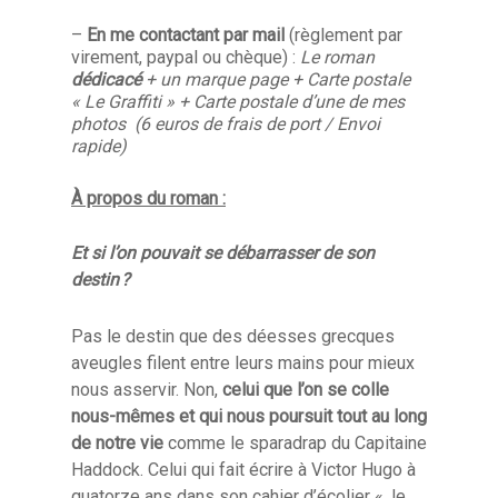
–
En me contactant
par mail
(règlement par
virement, paypal ou chèque) :
Le roman
dédicacé
+ un marque page + Carte postale
« Le Graffiti » + Carte postale d’une de mes
photos (6 euros de frais de port / Envoi
rapide)
À propos du roman :
Et si l’on pouvait se débarrasser de son
destin ?
Pas le destin que des déesses grecques
aveugles filent entre leurs mains pour mieux
nous asservir. Non,
celui que l’on se colle
nous-mêmes et qui nous poursuit tout au long
de notre vie
comme le sparadrap du Capitaine
Haddock. Celui qui fait écrire à Victor Hugo à
quatorze ans dans son cahier d’écolier « Je